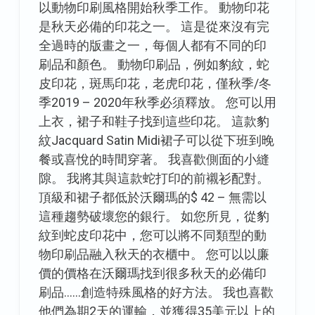
以動物印刷風格開始秋季工作。 動物印花
是秋天必備的印花之一。 這是從來沒有完
全過時的版畫之一，每個人都有不同的印
刷品和顏色。 動物印刷品，例如豹紋，蛇
皮印花，斑馬印花，老虎印花，僅秋季/冬
季2019 – 2020年秋季必須釋放。 您可以用
上衣，裙子和鞋子找到這些印花。 這款豹
紋Jacquard Satin Midi裙子可以從下班到晚
餐或喜悅的時間穿著。 我喜歡側面的小縫
隙。 我將其與這款蛇打印的前襯衫配對。
頂級和裙子都低於沃爾瑪的$ 42 – 無需以
這種趨勢破壞您的銀行。 如您所見，從豹
紋到蛇皮印花中，您可以將不同類型的動
物印刷品融入秋天的衣櫃中。 您可以以廉
價的價格在沃爾瑪找到很多秋天的必備印
刷品……創造特殊風格的好方法。 我也喜歡
他們為期2天的運輸，並獲得35美元以上的