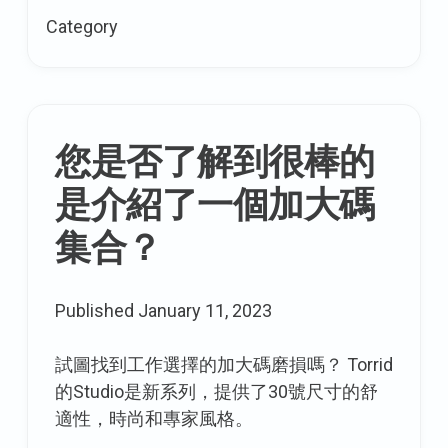
眼：
Category
澳
大
利
亞
加
您是否了解到很棒的
大
是介紹了一個加大碼
碼
品
集合？
牌
17
Published
January 11, 2023
週
日
試圖找到工作選擇的加大碼磨損嗎？ Torrid
的Studio是新系列，提供了30號尺寸的舒
適性，時尚和專家風格。