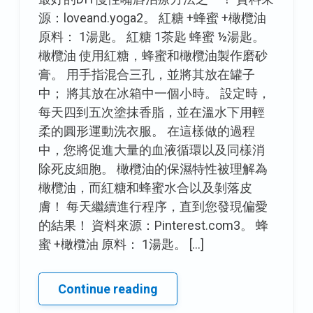
源：loveand.yoga2。 紅糖 +蜂蜜 +橄欖油
原料： 1湯匙。 紅糖 1茶匙 蜂蜜 ½湯匙。
橄欖油 使用紅糖，蜂蜜和橄欖油製作磨砂
膏。 用手指混合三孔，並將其放在罐子
中； 將其放在冰箱中一個小時。 設定時，
每天四到五次塗抹香脂，並在溫水下用輕
柔的圓形運動洗衣服。 在這樣做的過程
中，您將促進大量的血液循環以及同樣消
除死皮細胞。 橄欖油的保濕特性被理解為
橄欖油，而紅糖和蜂蜜水合以及剝落皮
膚！ 每天繼續進行程序，直到您發現偏愛
的結果！ 資料來源：Pinterest.com3。 蜂
蜜 +橄欖油 原料： 1湯匙。 […]
再
Continue reading
見