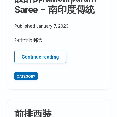
垂
Saree – 南印度傳統
皮
膚
Published
January 7, 2023
的十年長郵票
設
Continue reading
計
師
CATEGORY
Kanchipuram
Saree
–
南
印
前排西裝
度