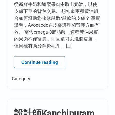
從新鮮牛奶和鱷梨果肉中取出奶油，以使
皮膚下垂的背包交易。 想知道兩種黃油組
合如何幫助您收緊鬆散/鬆軟的皮膚？ 事實
證明，Avocaodo在皮膚護理和營養方面有
效。 富含omega-3脂肪酸，這種黃油果實
的果肉不僅富集，而且還可以滋潤皮膚，
但同樣有助於擰緊毛孔。 […]
DIY
Continue reading
處
理
Category
的
背
包
以
下
設計師Kanchipuram