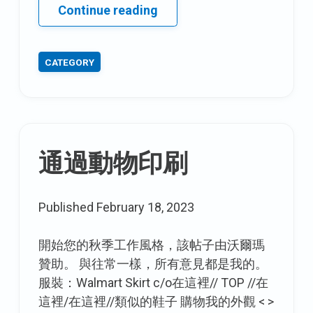
首
Continue reading
先
查
CATEGORY
看
預
算
假
期
通過動物印刷
收
藏
Published
February 18, 2023
開始您的秋季工作風格，該帖子由沃爾瑪
贊助。 與往常一樣，所有意見都是我的。
服裝：Walmart Skirt c/o在這裡// TOP //在
這裡/在這裡//類似的鞋子 購物我的外觀 < >