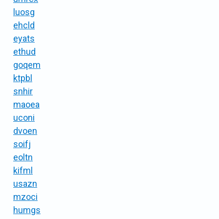
luosg
ehcld
eyats
ethud
goqem
ktpbl
snhir
maoea
uconi
dvoen
soifj
eoltn
kifml
usazn
mzoci
humgs