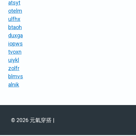
atsyt
otelm
ulfhx
btaoh
duxga
iopws
tvoxn
uiykl
zolfr
blmvs
alnik
© 2026 元氣穿搭 |