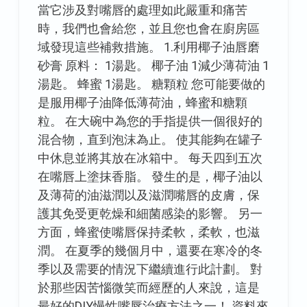
當它涉及對嘴唇的處理如此嚴重和痛苦
時，我們也會給您，並且您也會在廚房區
域發現這些補救措施。 1.利用椰子油唇磨
砂膏 原料： 1湯匙。 椰子油 1減少薄荷油 1
湯匙。 蜂蜜 1湯匙。 糖顆粒 您可能要做的
是服用椰子油降低薄荷油，蜂蜜和糖顆
粒。 在大碗中為您的手指提供一個很好的
混合物，直到泡沫為止。 使其能夠在罐子
中休息並將其放在冰箱中。 每天四到五次
在嘴唇上塗抹香脂。 發生的是，椰子油以
及薄荷的油滋潤以及滋潤嘴唇的皮膚，保
護其免受更乾燥和細菌感染的影響。 另一
方面，蜂蜜使嘴唇保持柔軟，柔軟，也滋
潤。 在夏季的幾個月中，還要在寒冷的冬
季以及需要的情況下繼續進行此計劃。 對
於那些因苦惱微笑而經歷的人來說，這是
最好的DIY慢性嘴唇治療方法之一！ 資料來