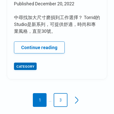
Published
December 20, 2022
中尋找加大尺寸磨損到工作選擇？ Torrid的
Studio是新系列，可提供舒適，時尚和專
業風格，直至30號。
6
Continue reading
是
否
CATEGORY
應
該
從
Eloquii
Posts
假
1
…
3
日
Older
navigation
posts
外