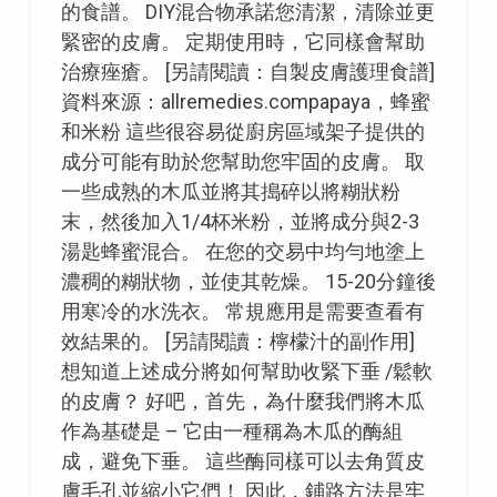
的食譜。 DIY混合物承諾您清潔，清除並更
緊密的皮膚。 定期使用時，它同樣會幫助
治療痤瘡。 [另請閱讀：自製皮膚護理食譜]
資料來源：allremedies.compapaya，蜂蜜
和米粉 這些很容易從廚房區域架子提供的
成分可能有助於您幫助您牢固的皮膚。 取
一些成熟的木瓜並將其搗碎以將糊狀粉
末，然後加入1/4杯米粉，並將成分與2-3
湯匙蜂蜜混合。 在您的交易中均勻地塗上
濃稠的糊狀物，並使其乾燥。 15-20分鐘後
用寒冷的水洗衣。 常規應用是需要查看有
效結果的。 [另請閱讀：檸檬汁的副作用]
想知道上述成分將如何幫助收緊下垂 /鬆軟
的皮膚？ 好吧，首先，為什麼我們將木瓜
作為基礎是 – 它由一種稱為木瓜的酶組
成，避免下垂。 這些酶同樣可以去角質皮
膚毛孔並縮小它們！ 因此，鋪路方法是牢