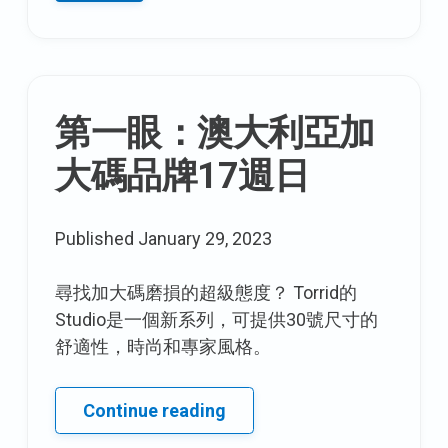
五
的
TPS
報
第一眼：澳大利亞加
告：
肘
大碼品牌17週日
部
袖
子
Published
January 29, 2023
拼
湊
尋找加大碼磨損的超級態度？ Torrid的
式
Studio是一個新系列，可提供30號尺寸的
ike
舒適性，時尚和專家風格。
上
衣
第
Continue reading
一