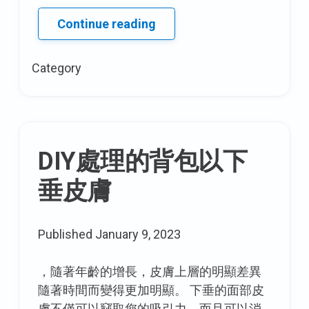
您
Continue reading
是
否
Category
了
解
到
很
棒
DIY處理的背包以下
的
垂皮膚
是
介
紹
Published
January 9, 2023
了
一
，隨著年齡的增長，皮膚上層的明顯差異
個
隨著時間而變得更加明顯。 下垂的面部皮
加
膚不僅可以竊取您的吸引力，而且可以消