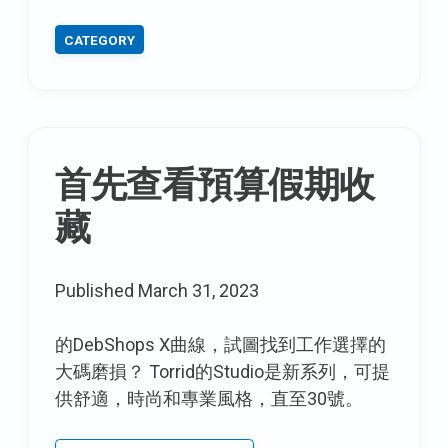
痛
CATEGORY
苦
的
笑
容：
5
首先查看預算假期收
種
慢
藏
性
裂
開
Published
March 31, 2023
的
嘴
的DebShops X曲線，試圖找到工作選擇的
唇
大碼磨損？ Torrid的Studio是新系列，可提
供舒適，時尚和專業風格，直至30號。