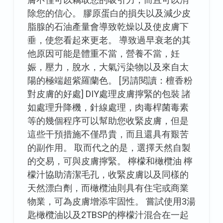
大
除您的信心。 膠原蛋白的損失以及減少皮
碼
脂腺的石油產量會導致乾燥以及使皮膚下
集
垂，使您看起來更老。 導致過早衰老的其
合？
他原因可能是體重不當，營養不當，妊
娠，壓力，脫水，大氣污染物以及來自太
陽的極端超紫羅蘭色。 [另請閱讀：檀香粉
對皮膚的好處] DIY處理皮膚擰緊的包裝 諸
如處理升降機，針線處理，肉毒桿菌毒素
等的幾個程序可以幫助您收緊皮膚，但是
這些干預措施不僅昂貴，而且還具有艱苦
的副作用。 取而代之的是，選擇天然自製
的交易，可與皮膚擰緊。 檸檬和橄欖油 檸
檬汁協助清潔毛孔，收緊皮膚以及同樣的
天然漂白劑，而橄欖油則具有住宅或商業
物業，可為皮膚增添牢固性。 嘗試使用3湯
匙橄欖油以及2TBSP的檸檬汁混合在一起