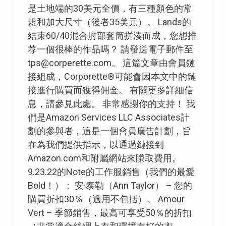
是土地端的30美元全價，有三種顏色的常
規和加大尺寸（後者35美元）。 Lands的
結束60/40混合肘部套筒拼湊而成，您想推
荐一個很棒的作品嗎？ 請發送電子郵件至
tps@corperette.com。 這篇文章由會員鏈
接組成，Corporette®可能會因本文中的鏈
接進行購買而獲得佣金。 有關更多詳細信
息，請參見此處。 非常感謝你的支持！ 我
們是Amazon Services LLC Associates計
劃的參與者，這是一個會員廣告計劃，旨
在為我們提供指示，以通過鏈接到
Amazon.com和附屬網站來賺取費用。
9.23.22的Note的工作服銷售（我們的最愛
Bold！）： 安·泰勒（Ann Taylor） – 您的
購買折扣30％（適用不包括）。 Amour
Vert – 季節銷售，最高可享受50％的折扣