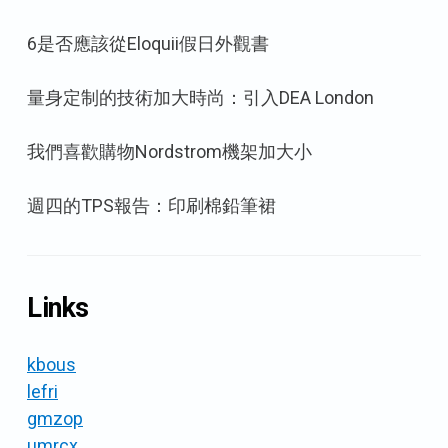
6是否應該從Eloquii假日外觀書
量身定制的技術加大時尚：引入DEA London
我們喜歡購物Nordstrom機架加大小
週四的TPS報告：印刷棉鉛筆裙
Links
kbous
lefri
gmzop
umrcx