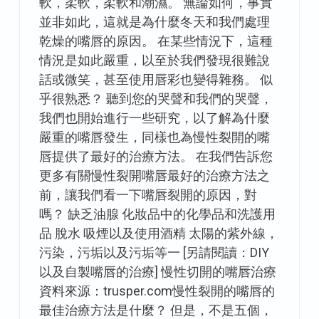
軟，柔軟，柔軟和潮濕。 無論如何，事實
並非如此，這就是為什麼冬天和我們處理
乾燥的嘴唇的原因。 在某些情況下，這種
情況是如此嚴重，以至於我們發現很難說
話或微笑，甚至使用唇彩也變得雜務。 似
乎很熟悉？ 聽到您的哭聲和我們的哭聲，
我們也開始進行一些研究，以了解為什麼
嚴重的嘴唇發生，同樣也為慢性裂開的嘴
唇提供了最好的治療方法。 在我們告訴您
更多有關慢性裂開嘴唇最好的治療方法之
前，讓我們看一下嘴唇裂開的原因，對
嗎？ 缺乏油腺 化妝品中的化學品和洗護用
品 脫水 吸煙以及使用酒精 太陽的紫外線，
污染，污垢以及污垢等一 [另請閱讀：DIY
以及自製嘴唇的治療] 慢性切開的嘴唇治療
資料來源：trusper.com慢性裂開的嘴唇的
最佳治療方法是什麼？ 但是，不是五個，