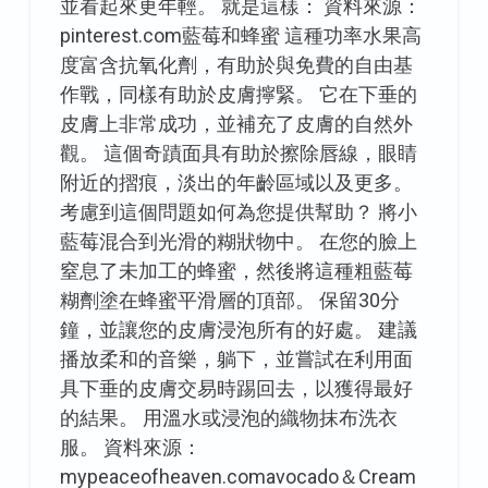
並看起來更年輕。 就是這樣： 資料來源：
pinterest.com藍莓和蜂蜜 這種功率水果高
度富含抗氧化劑，有助於與免費的自由基
作戰，同樣有助於皮膚擰緊。 它在下垂的
皮膚上非常成功，並補充了皮膚的自然外
觀。 這個奇蹟面具有助於擦除唇線，眼睛
附近的摺痕，淡出的年齡區域以及更多。
考慮到這個問題如何為您提供幫助？ 將小
藍莓混合到光滑的糊狀物中。 在您的臉上
窒息了未加工的蜂蜜，然後將這種粗藍莓
糊劑塗在蜂蜜平滑層的頂部。 保留30分
鐘，並讓您的皮膚浸泡所有的好處。 建議
播放柔和的音樂，躺下，並嘗試在利用面
具下垂的皮膚交易時踢回去，以獲得最好
的結果。 用溫水或浸泡的織物抹布洗衣
服。 資料來源：
mypeaceofheaven.comavocado＆Cream